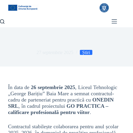
Încheiere parteneriat de practică cu ONEDIN SRL
27 septembrie 2025
Știri
În data de
26 septembrie 2025
, Liceul Tehnologic
„George Barițiu” Baia Mare a semnat contractul-
cadru de parteneriat pentru practică cu
ONEDIN
SRL
, în cadrul proiectului
GO PRACTICA –
calificare profesională pentru viitor
.
Contractul stabilește colaborarea pentru anul școlar
2025–2026, în domeniul de pregătire profesională