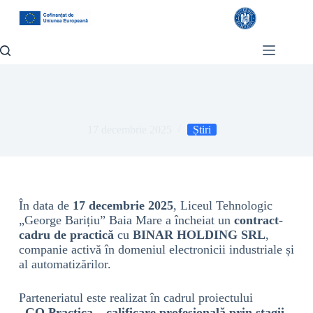
Parteneriat pentru formarea profesională – BINAR
HOLDING SRL se alătură proiectului GO PRACTICA
17 decembrie 2025
Știri
În data de
17 decembrie 2025
, Liceul Tehnologic
„George Barițiu” Baia Mare a încheiat un
contract-
cadru de practică
cu
BINAR HOLDING SRL
,
companie activă în domeniul electronicii industriale și
al automatizărilor.
Parteneriatul este realizat în cadrul proiectului
„GO Practica – calificare profesională prin stagii